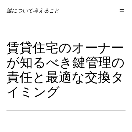
内
鍵について考えること
容
を
ス
キ
賃貸住宅のオーナー
ッ
プ
が知るべき鍵管理の
責任と最適な交換タ
イミング