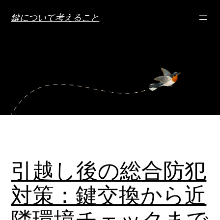
内
鍵について考えること
容
を
ス
キ
ッ
プ
引越し後の総合防犯
対策：鍵交換から近